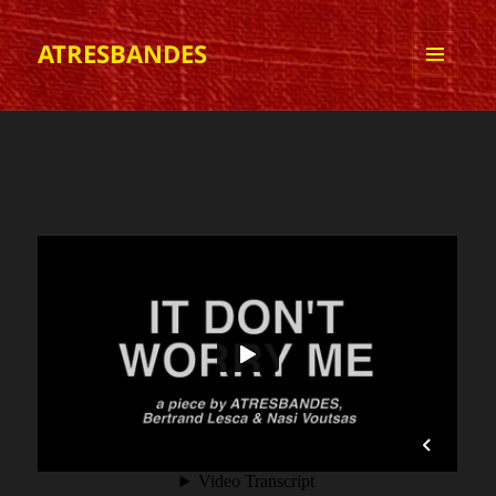
ATRESBANDES
MENÚ
I
GINYS