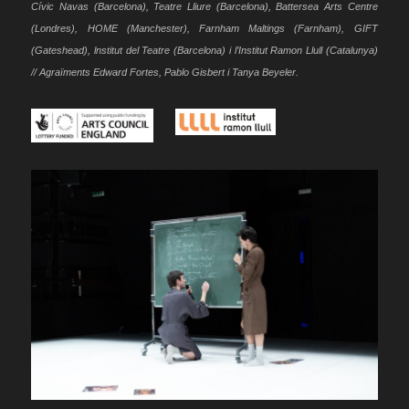
Cívic Navas (Barcelona), Teatre Lliure (Barcelona), Battersea Arts Centre
(Londres), HOME (Manchester), Farnham Maltings (Farnham), GIFT
(Gateshead), lnstitut del Teatre (Barcelona) i l’Institut Ramon Llull (Catalunya)
// Agraïments Edward Fortes, Pablo Gisbert i Tanya
Beyeler.