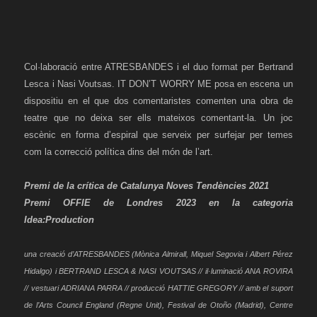
Col·laboració entre ATRESBANDES i el duo format per Bertrand
Lesca i Nasi Voutsas.
IT DON’T WORRY ME posa en escena un
dispositiu en el que dos comentaristes comenten una obra de
teatre que no deixa ser ells mateixos comentant-la. Un joc
escènic en forma d’espiral que serveix per surfejar per temes
com la correcció política dins del món de l’art.
Premi de la crítica de Catalunya Noves Tendències 2021
Premi OFFIE de Londres 2023 en la categoria
Idea:Production
una creació d’ATRESBANDES (Mònica Almirall, Miquel Segovia i Albert Pérez
Hidalgo) i BERTRAND LESCA & NASI VOUTSAS // il·luminació ANA ROVIRA
// vestuari ADRIANA PARRA // producció HATTIE GREGORY // amb el suport
de l’Arts Council England (Regne Unit), Festival de Otoño (Madrid), Centre