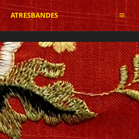
ATRESBANDES
MENÚ
Y
WIDGETS